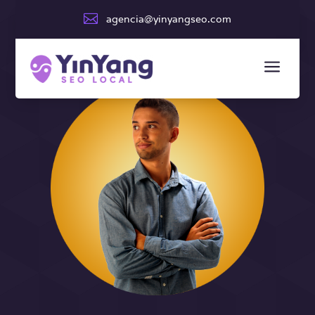

agencia@yinyangseo.com
a