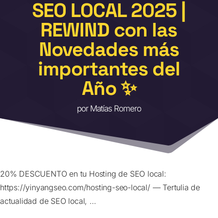
SEO LOCAL 2025 |
REWIND con las
Novedades más
importantes del
Año ✨
por
Matías Romero
20% DESCUENTO en tu Hosting de SEO local:
https://yinyangseo.com/hosting-seo-local/ — Tertulia de
actualidad de SEO local, …