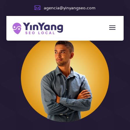

agencia@yinyangseo.com
a