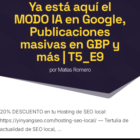
Ya está aquí el
MODO IA en Google,
Publicaciones
masivas en GBP y
más | T5_E9
por
Matías Romero
20% DESCUENTO en tu Hosting de SEO local:
https://yinyangseo.com/hosting-seo-local/ — Tertulia de
actualidad de SEO local, …