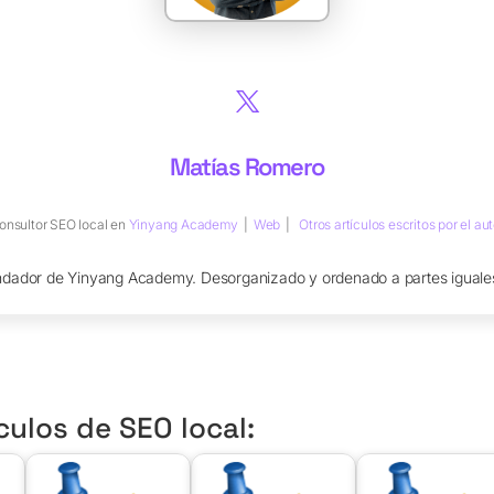
Matías Romero
onsultor SEO local
en
Yinyang Academy
|
Web
|
Otros artículos escritos por el aut
ndador de Yinyang Academy. Desorganizado y ordenado a partes iguales
culos de SEO local: