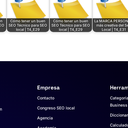
en
Cómo tener un buen
Cómo tener un buen
La MARCA PERSO
SEO
SEO Técnico para SEO
SEO Técnico para SEO
más creativa del S
local | T4_E29
local | T4_E29
Local | T4_E31
Empresa
Herram
Contacto
Categorí
Business
Congreso SEO local
um
Diccionar
Agencia
Calculad
Academia