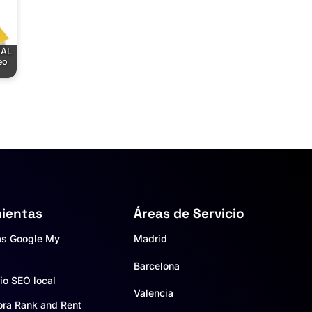
NAL
eo
ientas
Áreas de Servicio
as Google My
Madrid
Barcelona
io SEO local
Valencia
ora Rank and Rent