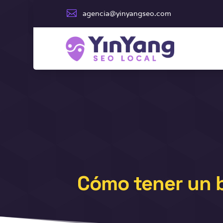

agencia@yinyangseo.com
Cómo tener un b