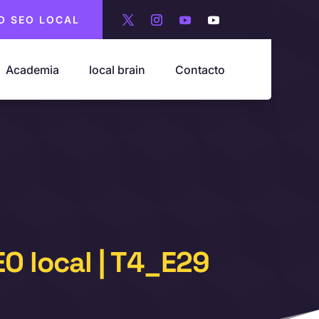
O SEO LOCAL
Academia
local brain
Contacto
O local | T4_E29