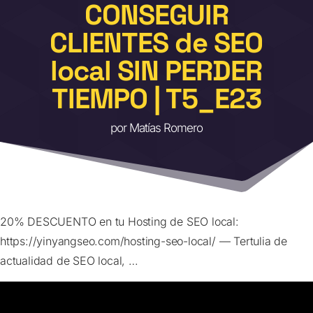
CONSEGUIR
CLIENTES de SEO
local SIN PERDER
TIEMPO | T5_E23
por
Matías Romero
20% DESCUENTO en tu Hosting de SEO local:
https://yinyangseo.com/hosting-seo-local/ — Tertulia de
actualidad de SEO local, …