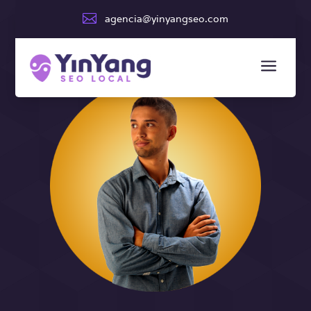

agencia@yinyangseo.com
a