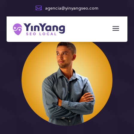

agencia@yinyangseo.com
a