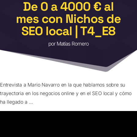
De 0 a 4000 € al
mes con Nichos de
SEO local | T4_E8
por
Matías Romero
Entrevista a Mario Navarro en la que hablamos sobre su
trayectoria en los negocios online y en el SEO local y cómo
ha llegado a …