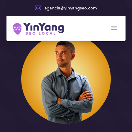

agencia@yinyangseo.com
a