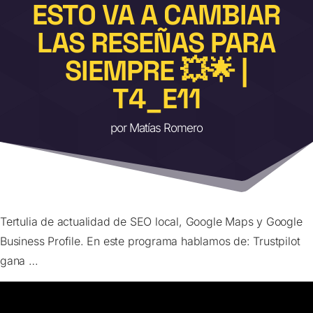
ESTO VA A CAMBIAR
LAS RESEÑAS PARA
SIEMPRE 💥🌟 |
T4_E11
por
Matías Romero
Tertulia de actualidad de SEO local, Google Maps y Google
Business Profile. En este programa hablamos de: Trustpilot
gana …