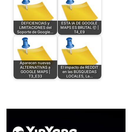
DEFICIENCIAS y
ESTA IA DE GOOGLE
LIMITACIONES del
MAPS ES BRUTAL 🤯 |
Soporte de Google…
T4_E9
Aparecen nuevas
ALTERNATIVAS a
El impacto de REDDIT
GOOGLE MAPS |
en las BÚSQUEDAS
T3_E33
LOCALES, La…