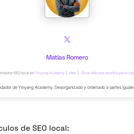
Matías Romero
onsultor SEO local
en
Yinyang Academy
|
Web
|
Otros artículos escritos por el aut
ndador de Yinyang Academy. Desorganizado y ordenado a partes iguales
culos de SEO local: