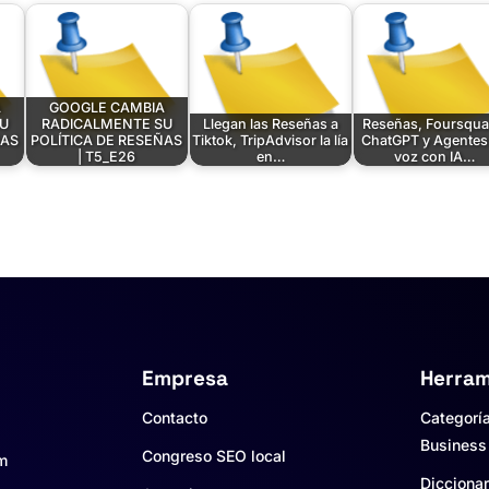
A
GOOGLE CAMBIA
U
RADICALMENTE SU
Llegan las Reseñas a
Reseñas, Foursqua
ÑAS
POLÍTICA DE RESEÑAS
Tiktok, TripAdvisor la lía
ChatGPT y Agentes
| T5_E26
en…
voz con IA…
Empresa
Herram
Contacto
Categorí
Business
Congreso SEO local
um
Diccionar