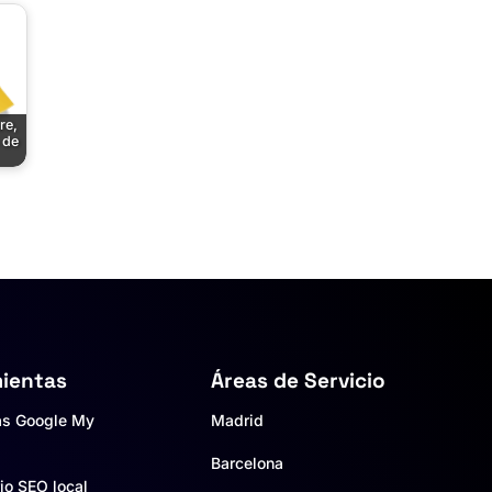
re,
 de
ientas
Áreas de Servicio
as Google My
Madrid
Barcelona
io SEO local