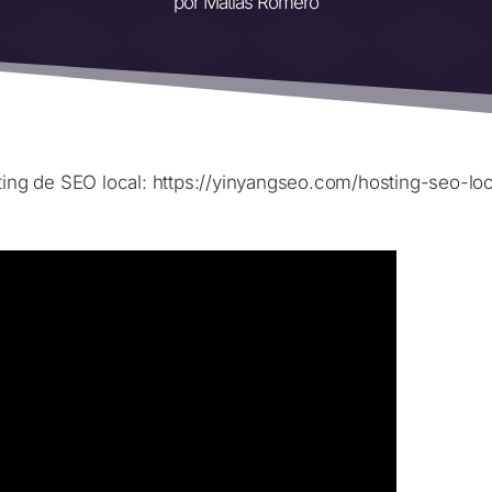
por
Matías Romero
g de SEO local: https://yinyangseo.com/hosting-seo-lo