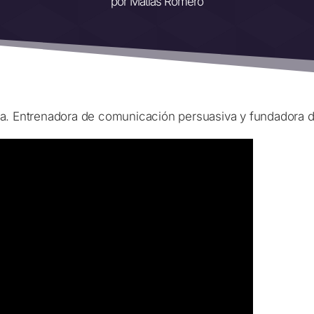
por
Matías Romero
a. Entrenadora de comunicación persuasiva y fundadora 