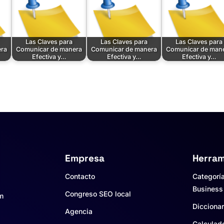
Las Claves para
Las Claves para
Las Claves para
ra
Comunicar de manera
Comunicar de manera
Comunicar de man
Efectiva y…
Efectiva y…
Efectiva y…
Empresa
Herram
Contacto
Categorí
Business
Congreso SEO local
um
Diccionar
Agencia
Calculad