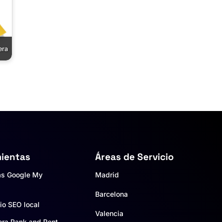
era
ientas
Áreas de Servicio
as Google My
Madrid
Barcelona
io SEO local
Valencia
ora Rank and Rent