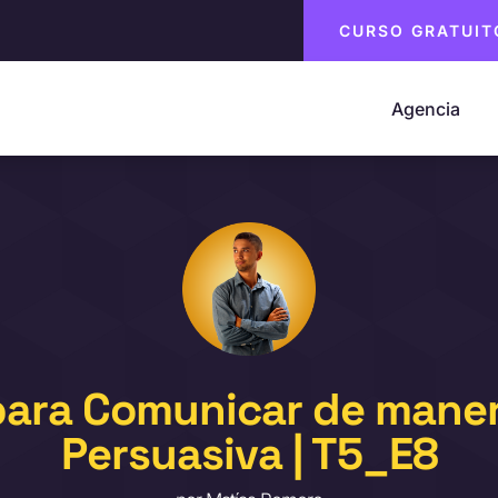
CURSO GRATUIT
Agencia
para Comunicar de maner
Persuasiva | T5_E8