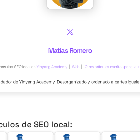
Matías Romero
onsultor SEO local
en
Yinyang Academy
|
Web
|
Otros artículos escritos por el aut
ndador de Yinyang Academy. Desorganizado y ordenado a partes iguales
culos de SEO local: