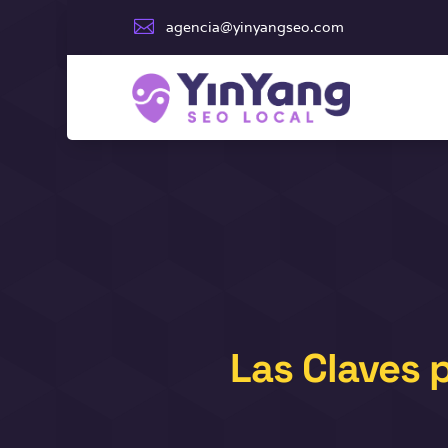

agencia@yinyangseo.com
Las Claves 